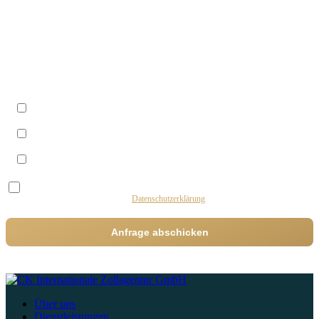
Telefon
Wann sind Sie am besten zu erreichen?
Vormittags (09–12 Uhr)
Mittags (12–14 Uhr)
Nachmittags (14–17 Uhr)
Ich stimme der Verarbeitung meiner Daten durch diese Website zum Zweck der
Bearbeitung meiner Anfrage zu.
Datenschutzerklärung
Anfrage abschicken
Über uns
Dienstleistungen