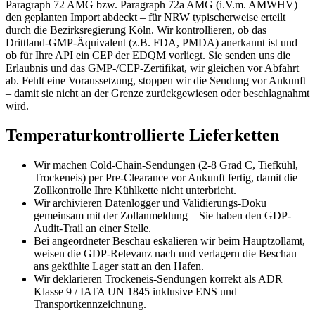
Paragraph 72 AMG bzw. Paragraph 72a AMG (i.V.m. AMWHV)
den geplanten Import abdeckt – für NRW typischerweise erteilt
durch die Bezirksregierung Köln. Wir kontrollieren, ob das
Drittland-GMP-Äquivalent (z.B. FDA, PMDA) anerkannt ist und
ob für Ihre API ein CEP der EDQM vorliegt. Sie senden uns die
Erlaubnis und das GMP-/CEP-Zertifikat, wir gleichen vor Abfahrt
ab. Fehlt eine Voraussetzung, stoppen wir die Sendung vor Ankunft
– damit sie nicht an der Grenze zurückgewiesen oder beschlagnahmt
wird.
Temperaturkontrollierte Lieferketten
Wir machen Cold-Chain-Sendungen (2-8 Grad C, Tiefkühl,
Trockeneis) per Pre-Clearance vor Ankunft fertig, damit die
Zollkontrolle Ihre Kühlkette nicht unterbricht.
Wir archivieren Datenlogger und Validierungs-Doku
gemeinsam mit der Zollanmeldung – Sie haben den GDP-
Audit-Trail an einer Stelle.
Bei angeordneter Beschau eskalieren wir beim Hauptzollamt,
weisen die GDP-Relevanz nach und verlagern die Beschau
ans gekühlte Lager statt an den Hafen.
Wir deklarieren Trockeneis-Sendungen korrekt als ADR
Klasse 9 / IATA UN 1845 inklusive ENS und
Transportkennzeichnung.