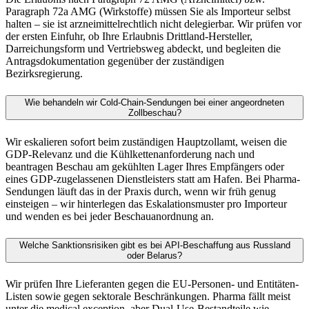
Paragraph 72a AMG (Wirkstoffe) müssen Sie als Importeur selbst
halten – sie ist arzneimittelrechtlich nicht delegierbar. Wir prüfen vor
der ersten Einfuhr, ob Ihre Erlaubnis Drittland-Hersteller,
Darreichungsform und Vertriebsweg abdeckt, und begleiten die
Antragsdokumentation gegenüber der zuständigen
Bezirksregierung.
Wie behandeln wir Cold-Chain-Sendungen bei einer angeordneten
Zollbeschau?
Wir eskalieren sofort beim zuständigen Hauptzollamt, weisen die
GDP-Relevanz und die Kühlkettenanforderung nach und
beantragen Beschau am gekühlten Lager Ihres Empfängers oder
eines GDP-zugelassenen Dienstleisters statt am Hafen. Bei Pharma-
Sendungen läuft das in der Praxis durch, wenn wir früh genug
einsteigen – wir hinterlegen das Eskalationsmuster pro Importeur
und wenden es bei jeder Beschauanordnung an.
Welche Sanktionsrisiken gibt es bei API-Beschaffung aus Russland
oder Belarus?
Wir prüfen Ihre Lieferanten gegen die EU-Personen- und Entitäten-
Listen sowie gegen sektorale Beschränkungen. Pharma fällt meist
unter die medical exception, aber Dual-Use-Bestandteile wie