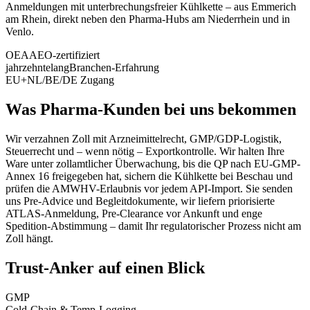
Anmeldungen mit unterbrechungsfreier Kühlkette – aus Emmerich
am Rhein, direkt neben den Pharma-Hubs am Niederrhein und in
Venlo.
OEA
AEO-zertifiziert
jahrzehntelang
Branchen-Erfahrung
EU+
NL/BE/DE Zugang
Was Pharma-Kunden bei uns bekommen
Wir verzahnen Zoll mit Arzneimittelrecht, GMP/GDP-Logistik,
Steuerrecht und – wenn nötig – Exportkontrolle. Wir halten Ihre
Ware unter zollamtlicher Überwachung, bis die QP nach EU-GMP-
Annex 16 freigegeben hat, sichern die Kühlkette bei Beschau und
prüfen die AMWHV-Erlaubnis vor jedem API-Import. Sie senden
uns Pre-Advice und Begleitdokumente, wir liefern priorisierte
ATLAS-Anmeldung, Pre-Clearance vor Ankunft und enge
Spedition-Abstimmung – damit Ihr regulatorischer Prozess nicht am
Zoll hängt.
Trust-Anker auf einen Blick
GMP
Cold-Chain & Temp-Logging