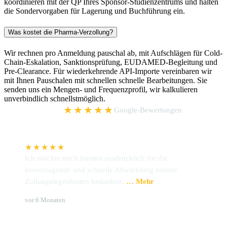
koordinieren mit der QP Ihres Sponsor-Studienzentrums und halten
die Sondervorgaben für Lagerung und Buchführung ein.
Was kostet die Pharma-Verzollung?
Wir rechnen pro Anmeldung pauschal ab, mit Aufschlägen für Cold-
Chain-Eskalation, Sanktionsprüfung, EUDAMED-Begleitung und
Pre-Clearance. Für wiederkehrende API-Importe vereinbaren wir
mit Ihnen Pauschalen mit schnellen schnelle Bearbeitungen. Sie
senden uns ein Mengen- und Frequenzprofil, wir kalkulieren
unverbindlich schnellstmöglich.
5,0
★★★★★
Google-Bewertungen
★★★★★
Ich möchte mich hiermit ausdrücklich für die
W
hervorragende und schnelle Abwicklung meiner
P
Zollangelegenheiten bedanken.
… Mehr
u
Brigitte Hoffmann
S
vor 6 Monaten
v