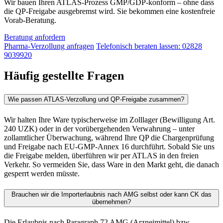
Wir bauen Ihren ATLAS-Prozess GMP/GDP-konform – ohne dass
die QP-Freigabe ausgebremst wird. Sie bekommen eine kostenfreie
Vorab-Beratung.
Beratung anfordern
Pharma-Verzollung anfragen
Telefonisch beraten lassen: 02828
9039920
Häufig gestellte Fragen
Wie passen ATLAS-Verzollung und QP-Freigabe zusammen?
Wir halten Ihre Ware typischerweise im Zolllager (Bewilligung Art.
240 UZK) oder in der vorübergehenden Verwahrung – unter
zollamtlicher Überwachung, während Ihre QP die Chargenprüfung
und Freigabe nach EU-GMP-Annex 16 durchführt. Sobald Sie uns
die Freigabe melden, überführen wir per ATLAS in den freien
Verkehr. So vermeiden Sie, dass Ware in den Markt geht, die danach
gesperrt werden müsste.
Brauchen wir die Importerlaubnis nach AMG selbst oder kann CK das
übernehmen?
Die Erlaubnis nach Paragraph 72 AMG (Arzneimittel) bzw.