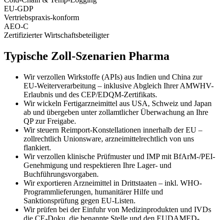
EU-GDP
Vertriebspraxis-konform
AEO-C
Zertifizierter Wirtschaftsbeteiligter
Typische Zoll-Szenarien Pharma
Wir verzollen Wirkstoffe (APIs) aus Indien und China zur
EU-Weiterverarbeitung – inklusive Abgleich Ihrer AMWHV-
Erlaubnis und des CEP/EDQM-Zertifikats.
Wir wickeln Fertigarzneimittel aus USA, Schweiz und Japan
ab und übergeben unter zollamtlicher Überwachung an Ihre
QP zur Freigabe.
Wir steuern Reimport-Konstellationen innerhalb der EU –
zollrechtlich Unionsware, arzneimittelrechtlich von uns
flankiert.
Wir verzollen klinische Prüfmuster und IMP mit BfArM-/PEI-
Genehmigung und respektieren Ihre Lager- und
Buchführungsvorgaben.
Wir exportieren Arzneimittel in Drittstaaten – inkl. WHO-
Programmlieferungen, humanitärer Hilfe und
Sanktionsprüfung gegen EU-Listen.
Wir prüfen bei der Einfuhr von Medizinprodukten und IVDs
die CE-Doku, die benannte Stelle und den EUDAMED-