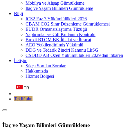
Mobilya ve Ahşap Gümrükleme
İlaç ve Yaşam Bilimleri Gümrükleme
Bilgi
ICS2 Faz 3 Yükümlülükleri 2026
CBAM CO2 Sınır Düzenleme Gümrüklemesi
EUDR Ormansızlaştırma Tüzüğü
Yaptırımlar ve Çift Kullanım Kontrolü
Brexit BTOM BK İthalat ve İhracat
AEO Yetkilendirilmiş Yükümlü
DDG ve Tedarik Zinciri Kanunu LkSG
CSDDD AB Özen Yükümlülükleri 2029'dan itibaren
İletişim
Sıkça Sorulan Sorular
Hakkımızda
Hizmet Bölgesi
TR
Teklif alın
İlaç ve Yaşam Bilimleri Gümrükleme