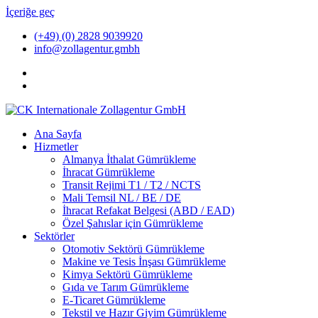
İçeriğe geç
(+49) (0) 2828 9039920
info@zollagentur.gmbh
Ana Sayfa
Hizmetler
Almanya İthalat Gümrükleme
İhracat Gümrükleme
Transit Rejimi T1 / T2 / NCTS
Mali Temsil NL / BE / DE
İhracat Refakat Belgesi (ABD / EAD)
Özel Şahıslar için Gümrükleme
Sektörler
Otomotiv Sektörü Gümrükleme
Makine ve Tesis İnşası Gümrükleme
Kimya Sektörü Gümrükleme
Gıda ve Tarım Gümrükleme
E-Ticaret Gümrükleme
Tekstil ve Hazır Giyim Gümrükleme