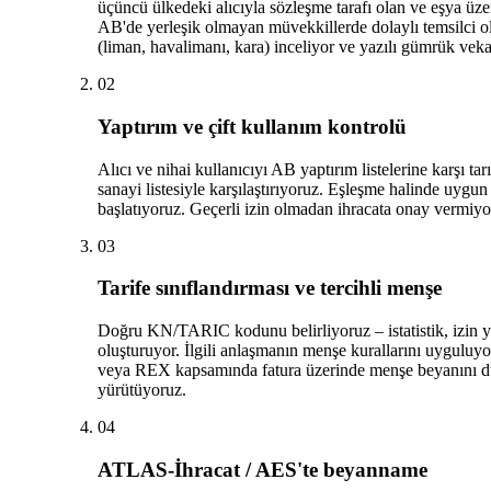
üçüncü ülkedeki alıcıyla sözleşme tarafı olan ve eşya üzeri
AB'de yerleşik olmayan müvekkillerde dolaylı temsilci ol
(liman, havalimanı, kara) inceliyor ve yazılı gümrük vekal
02
Yaptırım ve çift kullanım kontrolü
Alıcı ve nihai kullanıcıyı AB yaptırım listelerine karşı 
sanayi listesiyle karşılaştırıyoruz. Eşleşme halinde uygu
başlatıyoruz. Geçerli izin olmadan ihracata onay vermiyo
03
Tarife sınıflandırması ve tercihli menşe
Doğru KN/TARIC kodunu belirliyoruz – istatistik, izin y
oluşturuyor. İlgili anlaşmanın menşe kurallarını uyguluyo
veya REX kapsamında fatura üzerinde menşe beyanını d
yürütüyoruz.
04
ATLAS-İhracat / AES'te beyanname