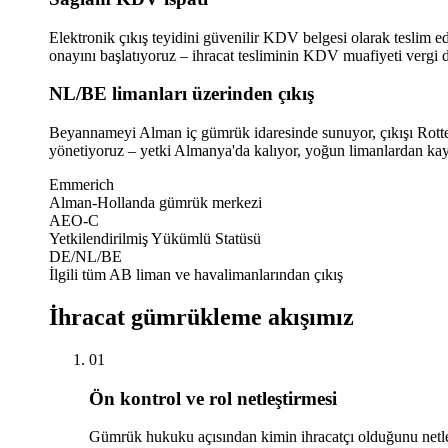
Elektronik çıkış teyidini güvenilir KDV belgesi olarak teslim 
onayını başlatıyoruz – ihracat tesliminin KDV muafiyeti vergi 
NL/BE limanları üzerinden çıkış
Beyannameyi Alman iç gümrük idaresinde sunuyor, çıkışı Rott
yönetiyoruz – yetki Almanya'da kalıyor, yoğun limanlardan kay
Emmerich
Alman-Hollanda gümrük merkezi
AEO-C
Yetkilendirilmiş Yükümlü Statüsü
DE/NL/BE
İlgili tüm AB liman ve havalimanlarından çıkış
İhracat gümrükleme akışımız
01
Ön kontrol ve rol netleştirmesi
Gümrük hukuku açısından kimin ihracatçı olduğunu netleşt