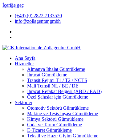
İçeriğe geç
(+49) (0) 2822 7133520
info@zollagentur.gmbh
Ana Sayfa
Hizmetler
Almanya İthalat Gümrükleme
İhracat Gümrükleme
Transit Rejimi T1 / T2 / NCTS
Mali Temsil NL / BE / DE
İhracat Refakat Belgesi (ABD / EAD)
Özel Şahıslar için Gümrükleme
Sektörler
Otomotiv Sektörü Gümrükleme
Makine ve Tesis İnşası Gümrükleme
Kimya Sektörü Gümrükleme
Gıda ve Tarım Gümrükleme
E-Ticaret Gümrükleme
Tekstil ve Hazır Giyim Gümrükleme