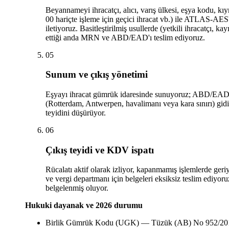
Beyannameyi ihracatçı, alıcı, varış ülkesi, eşya kodu, kıy
00 hariçte işleme için geçici ihracat vb.) ile ATLAS-AES'
iletiyoruz. Basitleştirilmiş usullerde (yetkili ihracatçı, k
ettiği anda MRN ve ABD/EAD'ı teslim ediyoruz.
05
Sunum ve çıkış yönetimi
Eşyayı ihracat gümrük idaresinde sunuyoruz; ABD/EAD se
(Rotterdam, Antwerpen, havalimanı veya kara sınırı) gidiy
teyidini düşürüyor.
06
Çıkış teyidi ve KDV ispatı
Rücalatı aktif olarak izliyor, kapanmamış işlemlerde ger
ve vergi departmanı için belgeleri eksiksiz teslim ediyor
belgelenmiş oluyor.
Hukuki dayanak ve 2026 durumu
Birlik Gümrük Kodu (UGK)
— Tüzük (AB) No 952/2013,