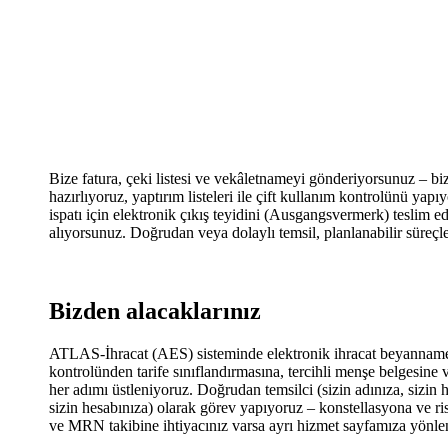
Bize fatura, çeki listesi ve vekâletnameyi gönderiyorsunuz –
hazırlıyoruz, yaptırım listeleri ile çift kullanım kontrolünü ya
ispatı için elektronik çıkış teyidini (Ausgangsvermerk) tesli
alıyorsunuz. Doğrudan veya dolaylı temsil, planlanabilir süreçle
Bizden alacaklarınız
ATLAS-İhracat (AES) sisteminde elektronik ihracat beyannamesi
kontrolünden tarife sınıflandırmasına, tercihli menşe belgesine
her adımı üstleniyoruz. Doğrudan temsilci (sizin adınıza, sizin 
sizin hesabınıza) olarak görev yapıyoruz – konstellasyona ve
ve MRN takibine ihtiyacınız varsa ayrı hizmet sayfamıza yönle