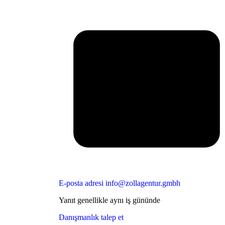
E-posta adresi
info@zollagentur.gmbh
Yanıt genellikle aynı iş gününde
Danışmanlık talep et