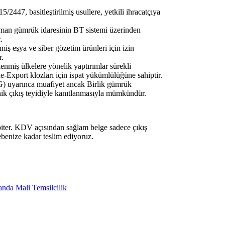
47, basitleştirilmiş usullere, yetkili ihracatçıya
an gümrük idaresinin BT sistemi üzerinden
.
ş eşya ve siber gözetim ürünleri için izin
r.
lenmiş ülkelere yönelik yaptırımlar sürekli
e-Export klozları için ispat yükümlülüğüne sahiptir.
yarınca muafiyet ancak Birlik gümrük
ik çıkış teyidiyle kanıtlanmasıyla mümkündür.
 biter. KDV açısından sağlam belge sadece çıkış
ebenize kadar teslim ediyoruz.
anda Mali Temsilcilik