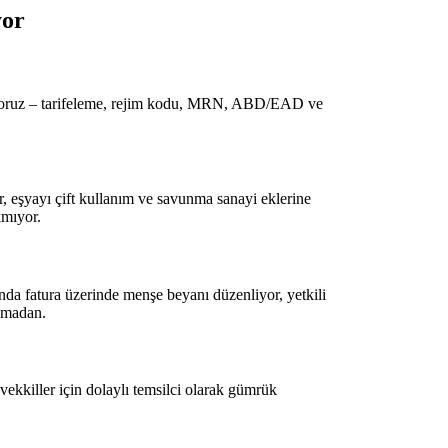
yor
yoruz – tarifeleme, rejim kodu, MRN, ABD/EAD ve
yor, eşyayı çift kullanım ve savunma sanayi eklerine
kmıyor.
 fatura üzerinde menşe beyanı düzenliyor, yetkili
olmadan.
kkiller için dolaylı temsilci olarak gümrük