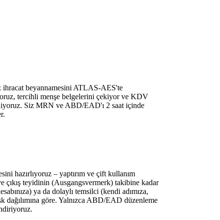
 biz ihracat beyannamesini ATLAS-AES'te
pıyoruz, tercihli menşe belgelerini çekiyor ve KDV
m ediyoruz. Siz MRN ve ABD/EAD'ı 2 saat içinde
r.
ni hazırlıyoruz – yaptırım ve çift kullanım
 ve çıkış teyidinin (Ausgangsvermerk) takibine kadar
hesabınıza) ya da dolaylı temsilci (kendi adımıza,
 risk dağılımına göre. Yalnızca ABD/EAD düzenleme
ndiriyoruz.