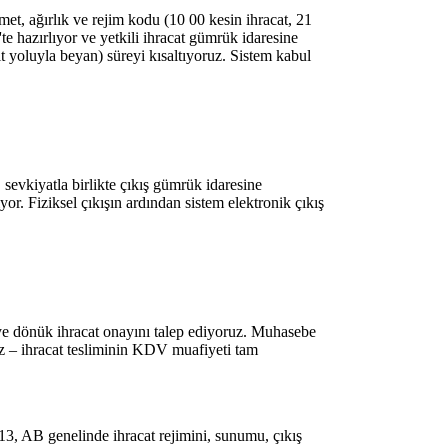
met, ağırlık ve rejim kodu (10 00 kesin ihracat, 21
te hazırlıyor ve yetkili ihracat gümrük idaresine
ayıt yoluyla beyan) süreyi kısaltıyoruz. Sistem kabul
vkiyatla birlikte çıkış gümrük idaresine
or. Fiziksel çıkışın ardından sistem elektronik çıkış
iye dönük ihracat onayını talep ediyoruz. Muhasebe
uz – ihracat tesliminin KDV muafiyeti tam
 AB genelinde ihracat rejimini, sunumu, çıkış