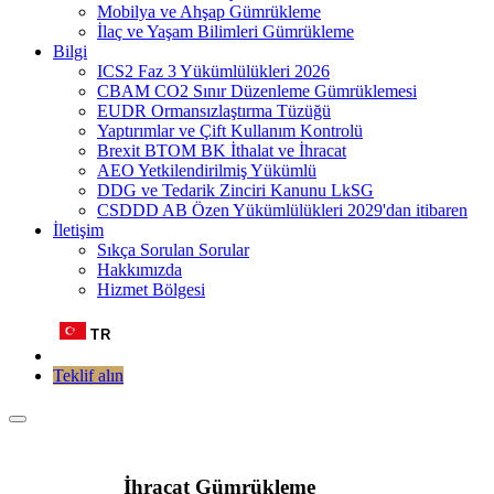
Mobilya ve Ahşap Gümrükleme
İlaç ve Yaşam Bilimleri Gümrükleme
Bilgi
ICS2 Faz 3 Yükümlülükleri 2026
CBAM CO2 Sınır Düzenleme Gümrüklemesi
EUDR Ormansızlaştırma Tüzüğü
Yaptırımlar ve Çift Kullanım Kontrolü
Brexit BTOM BK İthalat ve İhracat
AEO Yetkilendirilmiş Yükümlü
DDG ve Tedarik Zinciri Kanunu LkSG
CSDDD AB Özen Yükümlülükleri 2029'dan itibaren
İletişim
Sıkça Sorulan Sorular
Hakkımızda
Hizmet Bölgesi
TR
Teklif alın
İhracat Gümrükleme