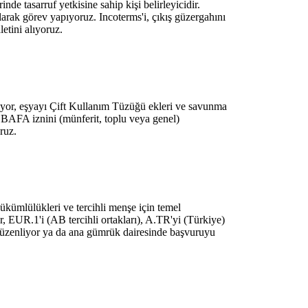
nde tasarruf yetkisine sahip kişi belirleyicidir.
arak görev yapıyoruz. Incoterms'i, çıkış güzergahını
etini alıyoruz.
tarıyor, eşyayı Çift Kullanım Tüzüğü ekleri ve savunma
n BAFA iznini (münferit, toplu veya genel)
ruz.
ükümlülükleri ve tercihli menşe için temel
r, EUR.1'i (AB tercihli ortakları), A.TR'yi (Türkiye)
üzenliyor ya da ana gümrük dairesinde başvuruyu