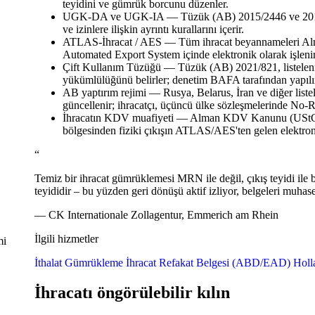
teyidini ve gümrük borcunu düzenler.
UGK-DA ve UGK-IA
— Tüzük (AB) 2015/2446 ve 2015/24
ve izinlere ilişkin ayrıntı kurallarını içerir.
ATLAS-İhracat / AES
— Tüm ihracat beyannameleri Alm
Automated Export System içinde elektronik olarak işlenir
Çift Kullanım Tüzüğü
— Tüzük (AB) 2021/821, listelenmi
yükümlülüğünü belirler; denetim BAFA tarafından yapılı
AB yaptırım rejimi
— Rusya, Belarus, İran ve diğer liste
güncellenir; ihracatçı, üçüncü ülke sözleşmelerinde No-R
İhracatın KDV muafiyeti
— Alman KDV Kanunu (UStG) u
bölgesinden fiziki çıkışın ATLAS/AES'ten gelen elektron
“
Temiz bir ihracat gümrüklemesi MRN ile değil, çıkış teyidi ile
teyididir – bu yüzden geri dönüşü aktif izliyor, belgeleri muhas
— CK Internationale Zollagentur, Emmerich am Rhein
İlgili hizmetler
mi
İthalat Gümrükleme
İhracat Refakat Belgesi (ABD/EAD)
Holl
İhracatı öngörülebilir kılın