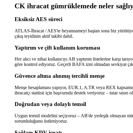
CK ihracat gümrüklemede neler sağlı
Eksiksiz AES süreci
ATLAS-İhracat / AES'te beyannameyi baştan sona biz yürütü
çıkış teyidinin aktif takibi dahil.
Yaptırım ve çift kullanım koruması
Her alıcı ve nihai kullanıcıyı AB yaptırım listelerine karşı tarı
göre kontrol ediyoruz. Geçerli BAFA izni olmadan sevkiyat çı
Güvence altına alınmış tercihli menşe
Menşe hesaplaması yapıyor, EUR.1, A.TR veya REX kapsamında
ihracatçı statüsü için başvuruda destek veriyoruz – tutar sınırı 
Doğrudan veya dolaylı temsil
Uygun temsil modelini seçiyoruz – AB'de yerleşik olmayan müve
sorumluluğunu üstleniyoruz.
Sağlam KDV ispatı