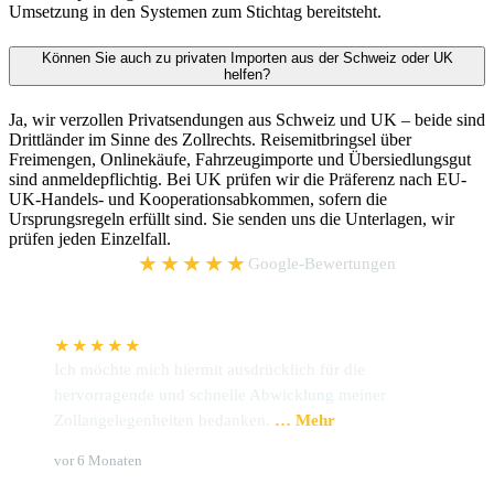
Umsetzung in den Systemen zum Stichtag bereitsteht.
Können Sie auch zu privaten Importen aus der Schweiz oder UK
helfen?
Ja, wir verzollen Privatsendungen aus Schweiz und UK – beide sind
Drittländer im Sinne des Zollrechts. Reisemitbringsel über
Freimengen, Onlinekäufe, Fahrzeugimporte und Übersiedlungsgut
sind anmeldepflichtig. Bei UK prüfen wir die Präferenz nach EU-
UK-Handels- und Kooperationsabkommen, sofern die
Ursprungsregeln erfüllt sind. Sie senden uns die Unterlagen, wir
prüfen jeden Einzelfall.
5,0
★★★★★
Google-Bewertungen
★★★★★
Ich möchte mich hiermit ausdrücklich für die
W
hervorragende und schnelle Abwicklung meiner
P
Zollangelegenheiten bedanken.
… Mehr
u
Brigitte Hoffmann
S
vor 6 Monaten
v