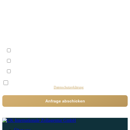
Telefon
Wann sind Sie am besten zu erreichen?
Vormittags (09–12 Uhr)
Mittags (12–14 Uhr)
Nachmittags (14–17 Uhr)
Ich stimme der Verarbeitung meiner Daten durch diese Website zum Zweck der
Bearbeitung meiner Anfrage zu.
Datenschutzerklärung
Anfrage abschicken