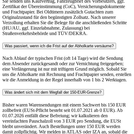
Sie senden uns Kaufvertrag, Fahrzeugbrief des Vorbesitzers, ggf.
Zertifikat der Übereinstimmung (CoC), Versicherungsdokumente
und Frachtpapier. Bei Oldtimern zusätzlich Gutachten zum
Originalzustand für den begünstigten Zollsatz. Nach unserer
Verzollung erhalten Sie die Belege für die anschließenden Schritte
(HU/AU, ggf. Einzelabnahme, Zulassung) bei
Straßenverkehrsbehörde und TÜV/DEKRA.
Was passiert, wenn ich die Frist auf der Abholkarte versäume?
Nach Ablauf der typischen Frist (oft 14 Tage) wird die Sendung
dem Absender zurückgesandt oder zur Vernichtung freigegeben;
eine Verlängerung ist nur mit triftigem Grund möglich. Sobald Sie
uns die Abholkarte mit Rechnung und Frachtpapier senden, erstellen
wir die Anmeldung in der Regel innerhalb von 1 bis 2 Werktagen.
Was ändert sich mit dem Wegfall der 150-EUR-Grenze?
Bisher waren Warensendungen mit einem Sachwert bis 150 EUR
zollbefreit (EUSt-Pflicht besteht seit 01.07.2021 ab 0 EUR). Ab
01.07.2026 entfällt diese Befreiung; wir kalkulieren den
vereinfachten Pauschalzoll von 3 EUR pro Sendung, die EUSt
bleibt unverändert. Auch Bestellungen unter 150 EUR werden
damit zollpflichtig. Wir melden in ATLAS oder IZA an, sobald die