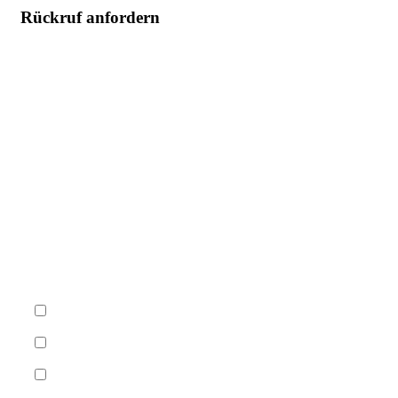
Rückruf anfordern
Nachname
Firma
Telefon
Wann sind Sie am besten zu erreichen?
Vormittags (09–12 Uhr)
Mittags (12–14 Uhr)
Nachmittags (14–17 Uhr)