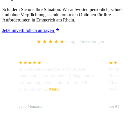
Schildern Sie uns Ihre Situation. Wir antworten persönlich, schnell
und ohne Verpflichtung — mit konkreten Optionen für Ihre
Anforderungen in Emmerich am Rhein.
Jetzt unverbindlich anfragen
5,0
★★★★★
Google-Bewertungen
★★★★★
★★★★
In jahrzehntelanger Selbstständigkeit
Ich möchte 
haben wir schon mit vielen Zollagenturen
die hervorr
zusammengearbeitet, aber die von CK
Abwicklung
sind definitiv
… Mehr
bedanken.
Udo Preckel
Brigitte 
vor 5 Monaten
vor 6 Monat