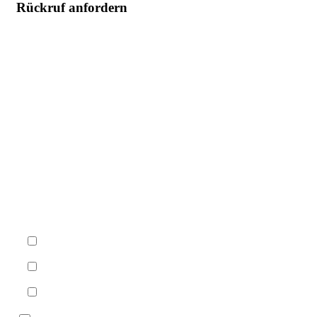
Rückruf anfordern
Nachname
Firma
Telefon
Wann sind Sie am besten zu erreichen?
Vormittags (09–12 Uhr)
Mittags (12–14 Uhr)
Nachmittags (14–17 Uhr)