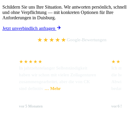
Schildern Sie uns Ihre Situation. Wir antworten persönlich, schnell
und ohne Verpflichtung — mit konkreten Optionen für Ihre
Anforderungen in Duisburg.
Jetzt unverbindlich anfragen
5,0
★★★★★
Google-Bewertungen
★★★★★
★★★★
In jahrzehntelanger Selbstständigkeit
Ich möchte 
haben wir schon mit vielen Zollagenturen
die hervorr
zusammengearbeitet, aber die von CK
Abwicklung
sind definitiv
… Mehr
bedanken.
Udo Preckel
Brigitte 
vor 5 Monaten
vor 6 Monat