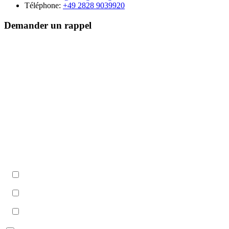
Téléphone:
+49 2828 9039920
Demander un rappel
Nom
Nom de l'entreprise
Téléphone
Quand êtes-vous le mieux joignable ?
Matin (09h–12h)
Midi (12h–14h)
Après-midi (14h–17h)