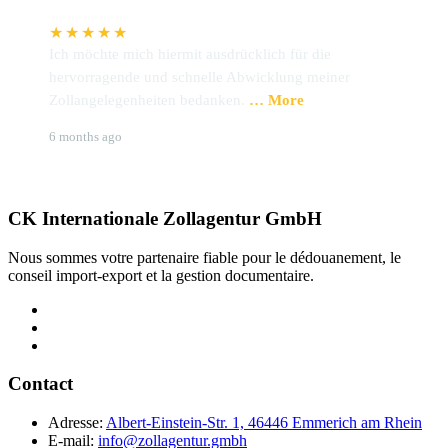
★★★★★
Ich möchte mich hiermit ausdrücklich für die
W
hervorragende und schnelle Abwicklung meiner
P
Zollangelegenheiten bedanken.
… More
u
Brigitte Hoffmann
S
6 months ago
9
CK Internationale Zollagentur GmbH
Nous sommes votre partenaire fiable pour le dédouanement, le
conseil import-export et la gestion documentaire.
Contact
Adresse:
Albert-Einstein-Str. 1, 46446 Emmerich am Rhein
E-mail:
info@zollagentur.gmbh