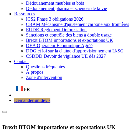
Dédouanement meubles et bois
Dédouanement pharma et sciences de la vie
Ressources
ICS2 Phase 3 obligations 2026
CBAM Mécanisme d'ajustement carbone aux frontières
EUDR Règlement Déforestation
Sanctions et contrôle des biens à double usage
Brexit BTOM importations et exportations UK
OEA Opérateur Économique Agréé
DDG et loi sur la chaîne d'approvisionnement LkSG
CSDDD Devoir de vigilance UE dès 2027
Contact
Questions fréquentes
À propos
Zone d'intervention
FR
Demander un devis
Brexit BTOM importations et exportations UK