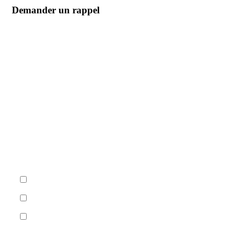
Demander un rappel
Nom
Nom de l'entreprise
Téléphone
Quand êtes-vous le mieux joignable ?
Matin (09h–12h)
Midi (12h–14h)
Après-midi (14h–17h)