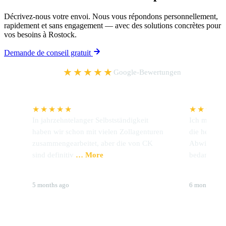
Décrivez-nous votre envoi. Nous vous répondons personnellement,
rapidement et sans engagement — avec des solutions concrètes pour
vos besoins à Rostock.
Demande de conseil gratuit
5,0
★★★★★
Google-Bewertungen
★★★★★
★★★★
In jahrzehntelanger Selbstständigkeit
Ich möchte 
haben wir schon mit vielen Zollagenturen
die hervorr
zusammengearbeitet, aber die von CK
Abwicklung
sind definitiv
… More
bedanken.
Udo Preckel
Brigitte 
5 months ago
6 months ag